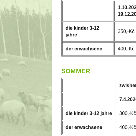
1.10.20
19.12.2
die kinder 3-12
350,-Kč
jahre
der erwachsene
400,-Kč
SOMMER
zwishe
7.4.202
die kinder 3-12 jahre
300,-Kč
der erwachsene
400,-Kč