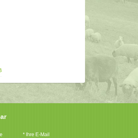
B
lar
e
* Ihre E-Mail